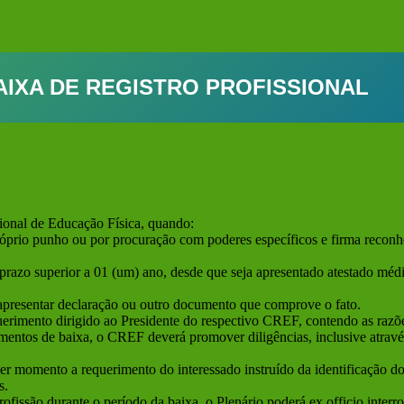
AIXA DE REGISTRO PROFISSIONAL
ssional de Educação Física, quando:
próprio punho ou por procuração com poderes específicos e firma reconhe
or prazo superior a 01 (um) ano, desde que seja apresentado atestado m
o apresentar declaração ou outro documento que comprove o fato.
querimento dirigido ao Presidente do respectivo CREF, contendo as razõ
ntos de baixa, o CREF deverá promover diligências, inclusive através
uer momento a requerimento do interessado instruído da identificação do 
s.
fissão durante o período da baixa, o Plenário poderá ex officio interr