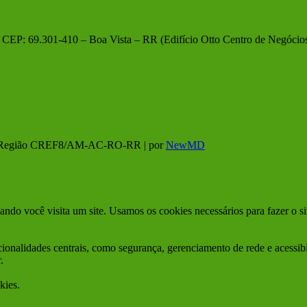
 – CEP: 69.301-410 – Boa Vista – RR (Edifício Otto Centro de Negócio
 8ª Região CREF8/AM-AC-RO-RR | por
NewMD
ando você visita um site. Usamos os cookies necessários para fazer o s
cionalidades centrais, como segurança, gerenciamento de rede e acessi
.
kies.