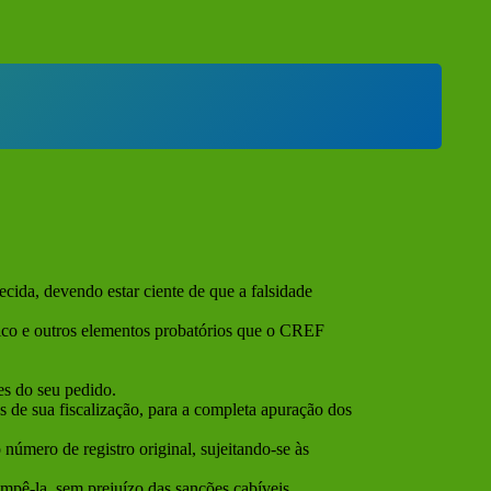
cida, devendo estar ciente de que a falsidade
édico e outros elementos probatórios que o CREF
es do seu pedido.
 de sua fiscalização, para a completa apuração dos
número de registro original, sujeitando-se às
ompê-la, sem prejuízo das sanções cabíveis.