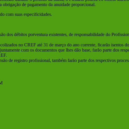
e a obrigação de pagamento da anuidade proporcional.
do com suas especificidades.
o dos débitos porventura existentes, de responsabilidade do Profission
ocolizados no CREF até 31 de março do ano corrente, ficarão isentos d
 juntamente com os documentos que lhes dão base, farão parte dos respec
REF.
ão de registro profissional, também farão parte dos respectivos process
AM