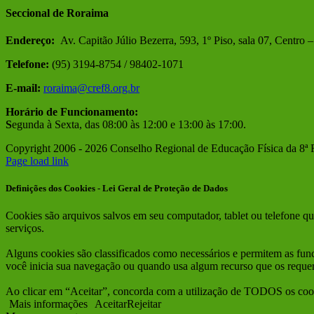
Seccional de Roraima
Endereço:
Av. Capitão Júlio Bezerra, 593, 1º Piso, sala 07, Centro
Telefone:
(95) 3194-8754 / 98402-1071
E-mail:
roraima@cref8.org.br
Horário de Funcionamento:
S
egunda à Sexta, das 08:00 às 12:00 e 13:00 às 17:00.
Copyright 2006 -
2026 Conselho Regional de Educação Física da
Facebook
Instagram
Page load link
Definições dos Cookies - Lei Geral de Proteção de Dados
Cookies são arquivos salvos em seu computador, tablet ou telefone qu
serviços.
Alguns cookies são classificados como necessários e permitem as fun
você inicia sua navegação ou quando usa algum recurso que os requer
Ao clicar em “Aceitar”, concorda com a utilização de TODOS os coo
Mais informações
Aceitar
Rejeitar