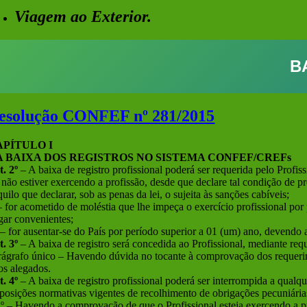
Viagem ao Exterior.
B
esolução CONFEF nº 281/2015
APÍTULO I
A BAIXA DOS REGISTROS NO SISTEMA CONFEF/CREFs
t. 2º
– A baixa de registro profissional poderá ser requerida pelo Profi
– não estiver exercendo a profissão, desde que declare tal condição de 
uilo que declarar, sob as penas da lei, o sujeita às sanções cabíveis;
 – for acometido de moléstia que lhe impeça o exercício profissional p
lgar convenientes;
I – for ausentar-se do País por período superior a 01 (um) ano, devend
t. 3º
– A baixa de registro será concedida ao Profissional, mediante re
rágrafo único – Havendo dúvida no tocante à comprovação dos requerime
tos alegados.
t. 4º
– A baixa de registro profissional poderá ser interrompida a qualq
sposições normativas vigentes de recolhimento de obrigações pecuniária
1º – Havendo a comprovação de que o Profissional esteja exercendo a pro