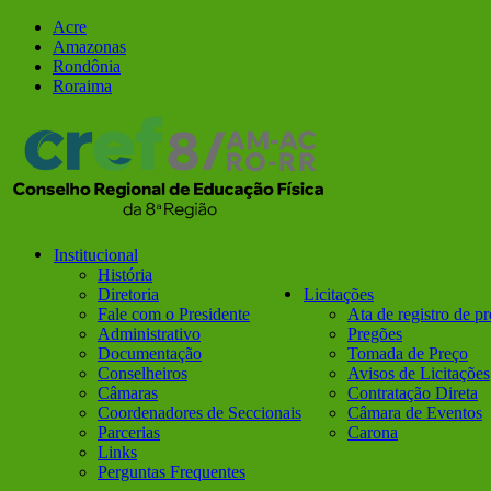
Ir
Facebook
Instagram
Acre
para
Amazonas
o
Rondônia
conteúdo
Roraima
Institucional
História
Diretoria
Licitações
Fale com o Presidente
Ata de registro de p
Administrativo
Pregões
Documentação
Tomada de Preço
Conselheiros
Avisos de Licitações
Câmaras
Contratação Direta
Coordenadores de Seccionais
Câmara de Eventos
Parcerias
Carona
Links
Perguntas Frequentes