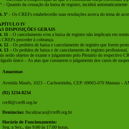
2º – Quando da cessação da baixa de registro, incidirá automaticament
t. 5º
– Os CREFs estabelecerão suas resoluções acerca do tema de acor
APÍTULO IV
AS DISPOSIÇÕES GERAIS
t. 11
– O cancelamento e/ou a baixa de registro não implicam em remissã
s CREFs proceder à cobrança.
t. 12
– Os pedidos de baixa e cancelamento de registro que forem prot
t. 13
– Os pedidos de baixa e de cancelamento de registro profissional,
ais serão objetos de exame e julgamento pelo Plenário do respectivo C
rágrafo único – As atas que constarem o julgamento dos casos de suspens
Amazonas
Avenida Maués, 1023 – Cachoeirinha, CEP: 69065-070 Manaus – 
(92) 3234-8234
cref8@cref8.org.br
Denúncias:
fiscalizacao@cref8.org.br
Horário de Funcionamento:
Seg. a Sex., das 9:00 às 17:00 horas.