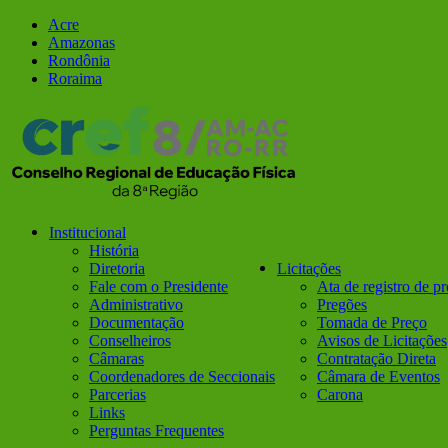
Ir
Facebook
Instagram
Acre
para
Amazonas
o
Rondônia
conteúdo
Roraima
Institucional
História
Diretoria
Licitações
Fale com o Presidente
Ata de registro de p
Administrativo
Pregões
Documentação
Tomada de Preço
Conselheiros
Avisos de Licitações
Câmaras
Contratação Direta
Coordenadores de Seccionais
Câmara de Eventos
Parcerias
Carona
Links
Perguntas Frequentes