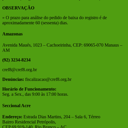
OBSERVAÇÃO
» O prazo para análise do pedido de baixa do registro é de
aproximadamente 60 (sessenta) dias.
Amazonas
Avenida Maués, 1023 – Cachoeirinha, CEP: 69065-070 Manaus –
AM
(92) 3234-8234
cref8@cref8.org.br
Denúncias:
fiscalizacao@cref8.org.br
Horário de Funcionamento:
Seg. a Sex., das 9:00 às 17:00 horas.
Seccional Acre
Endereço:
Estrada Dias Martins, 204 – Sala 6, Térreo
Bairro Residencial Petrópolis,
CEP 69.919-140, Rio Branco – AC