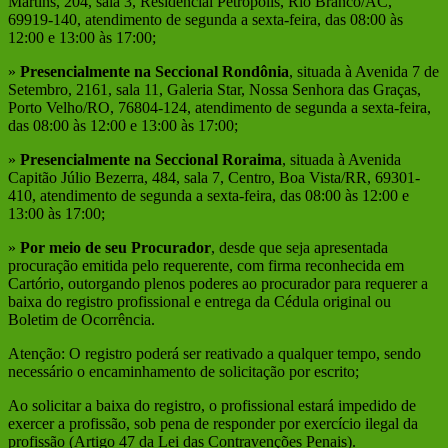
Martins, 204, sala 3, Residencial Petrópolis, Rio Branco/AC,
69919-140, atendimento de segunda a sexta-feira, das 08:00 às
12:00 e 13:00 às 17:00;
»
Presencialmente na Seccional Rondônia
, situada à Avenida 7 de
Setembro, 2161, sala 11, Galeria Star, Nossa Senhora das Graças,
Porto Velho/RO, 76804-124, atendimento de segunda a sexta-feira,
das 08:00 às 12:00 e 13:00 às 17:00;
»
Presencialmente na Seccional Roraima
, situada à Avenida
Capitão Júlio Bezerra, 484, sala 7, Centro, Boa Vista/RR, 69301-
410, atendimento de segunda a sexta-feira, das 08:00 às 12:00 e
13:00 às 17:00;
»
Por meio de seu Procurador
, desde que seja apresentada
procuração emitida pelo requerente, com firma reconhecida em
Cartório, outorgando plenos poderes ao procurador para requerer a
baixa do registro profissional e entrega da Cédula original ou
Boletim de Ocorrência.
Atenção: O registro poderá ser reativado a qualquer tempo, sendo
necessário o encaminhamento de solicitação por escrito;
Ao solicitar a baixa do registro, o profissional estará impedido de
exercer a profissão, sob pena de responder por exercício ilegal da
profissão (Artigo 47 da Lei das Contravenções Penais).