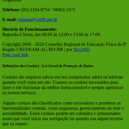
Telefone:
(95) 3194-8754 / 98402-1071
E-mail:
roraima@cref8.org.br
Horário de Funcionamento:
S
egunda à Sexta, das 08:00 às 12:00 e 13:00 às 17:00.
Copyright 2006 -
2026 Conselho Regional de Educação Física da 8ª
Região CREF8/AM-AC-RO-RR | por
NewMD
Facebook
Instagram
Page load link
Definições dos Cookies - Lei Geral de Proteção de Dados
Cookies são arquivos salvos em seu computador, tablet ou telefone
quando você visita um site. Usamos os cookies necessários para
fazer o site funcionar da melhor forma possível e sempre aprimorar
os nossos serviços.
Alguns cookies são classificados como necessários e permitem as
funcionalidades centrais, como segurança, gerenciamento de rede e
acessibilidade. Esses cookies podem ser coletados e armazenados
assim que você inicia sua navegação ou quando usa algum recurso
que os requer.