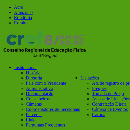
Ir
Facebook
Instagram
Acre
para
Amazonas
o
Rondônia
conteúdo
Roraima
Institucional
História
Diretoria
Licitações
Fale com o Presidente
Ata de registro de p
Administrativo
Pregões
Documentação
Tomada de Preço
Conselheiros
Avisos de Licitações
Câmaras
Contratação Direta
Coordenadores de Seccionais
Câmara de Eventos
Parcerias
Carona
Links
Perguntas Frequentes