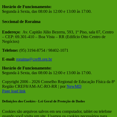
Horário de Funcionamento:
S
egunda à Sexta, das 08:00 às 12:00 e 13:00 às 17:00.
Seccional de Roraima
Endereço:
Av. Capitão Júlio Bezerra, 593, 1º Piso, sala 07, Centro
– CEP: 69.301-410 – Boa Vista – RR (Edifício Otto Centro de
Negócios)
Telefone:
(95) 3194-8754 / 98402-1071
E-mail:
roraima@cref8.org.br
Horário de Funcionamento:
S
egunda à Sexta, das 08:00 às 12:00 e 13:00 às 17:00.
Copyright 2006 -
2026 Conselho Regional de Educação Física da 8ª
Região CREF8/AM-AC-RO-RR | por
NewMD
Facebook
Instagram
Page load link
Definições dos Cookies - Lei Geral de Proteção de Dados
Cookies são arquivos salvos em seu computador, tablet ou telefone
quando você visita um site. Usamos os cookies necessários para