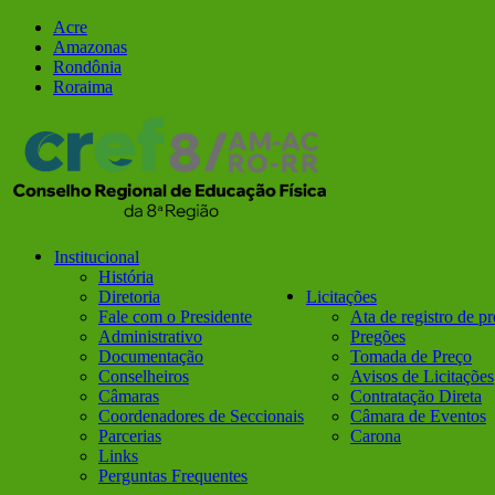
Ir
Facebook
Instagram
Acre
para
Amazonas
o
Rondônia
conteúdo
Roraima
Institucional
História
Diretoria
Licitações
Fale com o Presidente
Ata de registro de p
Administrativo
Pregões
Documentação
Tomada de Preço
Conselheiros
Avisos de Licitações
Câmaras
Contratação Direta
Coordenadores de Seccionais
Câmara de Eventos
Parcerias
Carona
Links
Perguntas Frequentes