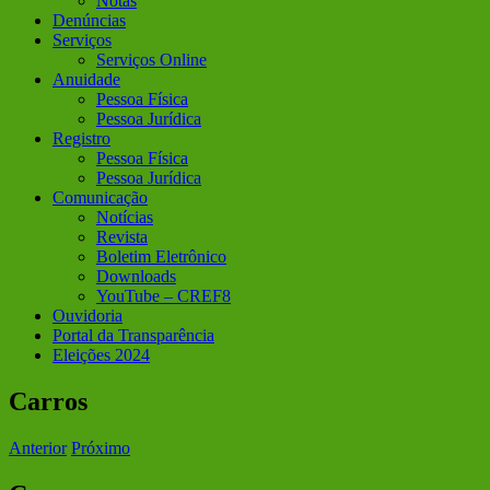
Notas
Denúncias
Serviços
Serviços Online
Anuidade
Pessoa Física
Pessoa Jurídica
Registro
Pessoa Física
Pessoa Jurídica
Comunicação
Notícias
Revista
Boletim Eletrônico
Downloads
YouTube – CREF8
Ouvidoria
Portal da Transparência
Eleições 2024
Carros
Anterior
Próximo