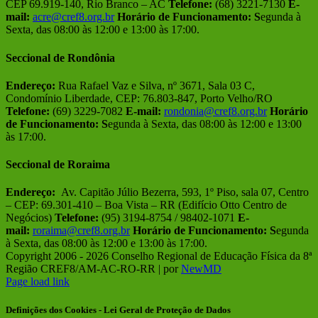
CEP 69.919-140, Rio Branco – AC
Telefone:
(68) 3221-7130
E-
mail:
acre@cref8.org.br
Horário de Funcionamento:
S
egunda à
Sexta, das 08:00 às 12:00 e 13:00 às 17:00.
Seccional de Rondônia
Endereço:
Rua Rafael Vaz e Silva, nº 3671, Sala 03 C,
Condomínio Liberdade, CEP: 76.803-847, Porto Velho/RO
Telefone:
(69) 3229-7082
E-mail:
rondonia@cref8.org.br
Horário
de Funcionamento:
S
egunda à Sexta, das 08:00 às 12:00 e 13:00
às 17:00.
Seccional de Roraima
Endereço:
Av. Capitão Júlio Bezerra, 593, 1º Piso, sala 07, Centro
– CEP: 69.301-410 – Boa Vista – RR (Edifício Otto Centro de
Negócios)
Telefone:
(95) 3194-8754 / 98402-1071
E-
mail:
roraima@cref8.org.br
Horário de Funcionamento:
S
egunda
à Sexta, das 08:00 às 12:00 e 13:00 às 17:00.
Copyright 2006 -
2026 Conselho Regional de Educação Física da 8ª
Região CREF8/AM-AC-RO-RR | por
NewMD
Facebook
Instagram
Page load link
Definições dos Cookies - Lei Geral de Proteção de Dados