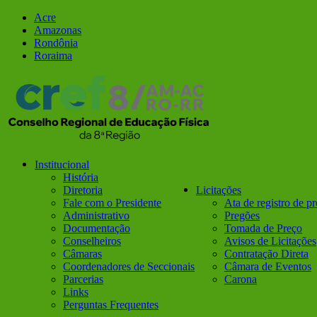
Ir
Facebook
Instagram
Acre
para
Amazonas
o
Rondônia
conteúdo
Roraima
Institucional
História
Diretoria
Licitações
Fale com o Presidente
Ata de registro de p
Administrativo
Pregões
Documentação
Tomada de Preço
Conselheiros
Avisos de Licitações
Câmaras
Contratação Direta
Coordenadores de Seccionais
Câmara de Eventos
Parcerias
Carona
Links
Perguntas Frequentes