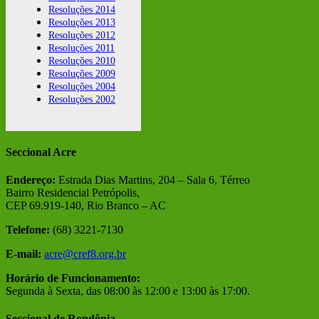
Resoluções 2014
Resoluções 2013
Resoluções 2012
Resoluções 2011
Resoluções 2010
Resoluções 2009
Resoluções 2004
Resoluções 2002
Seccional Acre
Endereço:
Estrada Dias Martins, 204 – Sala 6, Térreo
Bairro Residencial Petrópolis,
CEP 69.919-140, Rio Branco – AC
Telefone:
(68) 3221-7130
E-mail:
acre@cref8.org.br
Horário de Funcionamento:
S
egunda à Sexta, das 08:00 às 12:00 e 13:00 às 17:00.
Seccional de Rondônia