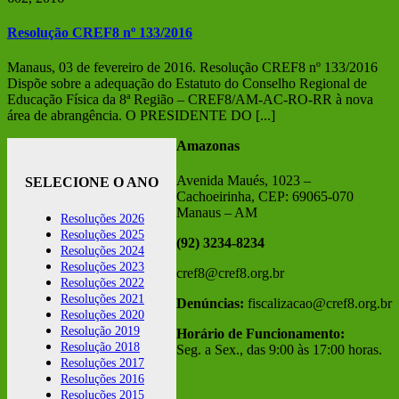
Resolução CREF8 nº 133/2016
Manaus, 03 de fevereiro de 2016. Resolução CREF8 nº 133/2016
Dispõe sobre a adequação do Estatuto do Conselho Regional de
Educação Física da 8ª Região – CREF8/AM-AC-RO-RR à nova
área de abrangência. O PRESIDENTE DO [...]
Amazonas
Avenida Maués, 1023 –
SELECIONE O ANO
Cachoeirinha, CEP: 69065-070
Manaus – AM
Resoluções 2026
Resoluções 2025
(92) 3234-8234
Resoluções 2024
Resoluções 2023
cref8@cref8.org.br
Resoluções 2022
Resoluções 2021
Denúncias:
fiscalizacao@cref8.org.br
Resoluções 2020
Resolução 2019
Horário de Funcionamento:
Resolução 2018
Seg. a Sex., das 9:00 às 17:00 horas.
Resoluções 2017
Resoluções 2016
Resoluções 2015