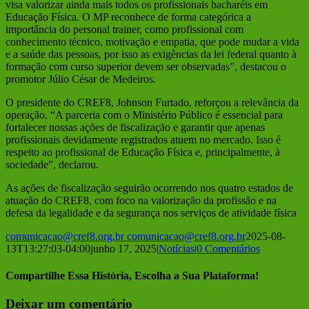
visa valorizar ainda mais todos os profissionais bacharéis em
Educação Física. O MP reconhece de forma categórica a
importância do personal trainer, como profissional com
conhecimento técnico, motivação e empatia, que pode mudar a vida
e a saúde das pessoas, por isso as exigências da lei federal quanto à
formação com curso superior devem ser observadas”, destacou o
promotor Júlio César de Medeiros.
O presidente do CREF8, Johnson Furtado, reforçou a relevância da
operação. “A parceria com o Ministério Público é essencial para
fortalecer nossas ações de fiscalização e garantir que apenas
profissionais devidamente registrados atuem no mercado. Isso é
respeito ao profissional de Educação Física e, principalmente, à
sociedade”, declarou.
As ações de fiscalização seguirão ocorrendo nos quatro estados de
atuação do CREF8, com foco na valorização da profissão e na
defesa da legalidade e da segurança nos serviços de atividade física
comunicacao@cref8.org.br
comunicacao@cref8.org.br
2025-08-
13T13:27:03-04:00
junho 17, 2025
|
Notícias
|
0 Comentários
Compartilhe Essa História, Escolha a Sua Plataforma!
Facebook
Twitter
Reddit
LinkedIn
Tumblr
Pinterest
Vk
E-
Deixar um comentário