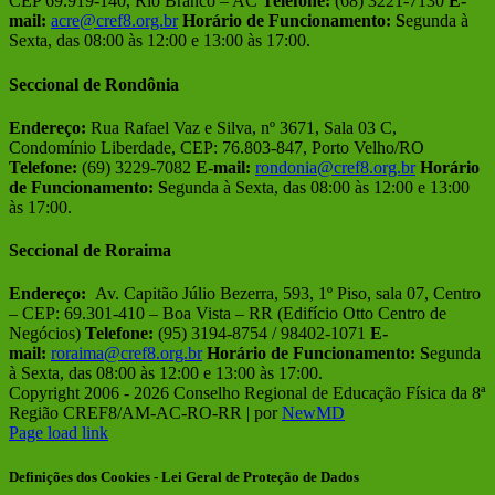
CEP 69.919-140, Rio Branco – AC
Telefone:
(68) 3221-7130
E-
mail:
acre@cref8.org.br
Horário de Funcionamento:
S
egunda à
Sexta, das 08:00 às 12:00 e 13:00 às 17:00.
Seccional de Rondônia
Endereço:
Rua Rafael Vaz e Silva, nº 3671, Sala 03 C,
Condomínio Liberdade, CEP: 76.803-847, Porto Velho/RO
Telefone:
(69) 3229-7082
E-mail:
rondonia@cref8.org.br
Horário
de Funcionamento:
S
egunda à Sexta, das 08:00 às 12:00 e 13:00
às 17:00.
Seccional de Roraima
Endereço:
Av. Capitão Júlio Bezerra, 593, 1º Piso, sala 07, Centro
– CEP: 69.301-410 – Boa Vista – RR (Edifício Otto Centro de
Negócios)
Telefone:
(95) 3194-8754 / 98402-1071
E-
mail:
roraima@cref8.org.br
Horário de Funcionamento:
S
egunda
à Sexta, das 08:00 às 12:00 e 13:00 às 17:00.
Copyright 2006 -
2026 Conselho Regional de Educação Física da 8ª
Região CREF8/AM-AC-RO-RR | por
NewMD
Facebook
Instagram
Page load link
Definições dos Cookies - Lei Geral de Proteção de Dados