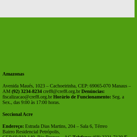
Amazonas
Avenida Maués, 1023 – Cachoeirinha, CEP: 69065-070 Manaus –
AM
(92) 3234-8234
cref8@cref8.org.br
Denúncias:
fiscalizacao@cref8.org.br
Horário de Funcionamento:
Seg. a
Sex., das 9:00 às 17:00 horas.
Seccional Acre
Endereço:
Estrada Dias Martins, 204 – Sala 6, Térreo
Bairro Residencial Petrópolis,