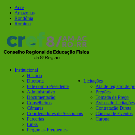
Ir
Facebook
Instagram
Acre
para
Amazonas
o
Rondônia
conteúdo
Roraima
Institucional
História
Diretoria
Licitações
Fale com o Presidente
Ata de registro de p
Administrativo
Pregões
Documentação
Tomada de Preço
Conselheiros
Avisos de Licitações
Câmaras
Contratação Direta
Coordenadores de Seccionais
Câmara de Eventos
Parcerias
Carona
Links
Perguntas Frequentes