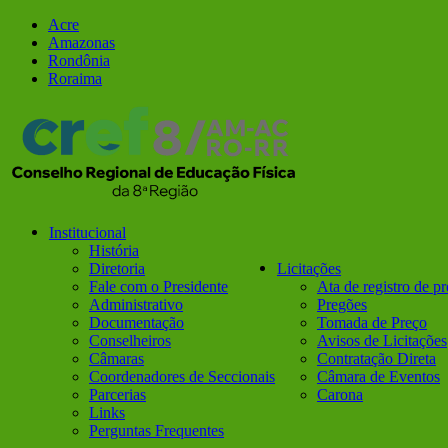
Ir
Facebook
Instagram
Acre
para
Amazonas
o
Rondônia
conteúdo
Roraima
Institucional
História
Diretoria
Licitações
Fale com o Presidente
Ata de registro de p
Administrativo
Pregões
Documentação
Tomada de Preço
Conselheiros
Avisos de Licitações
Câmaras
Contratação Direta
Coordenadores de Seccionais
Câmara de Eventos
Parcerias
Carona
Links
Perguntas Frequentes