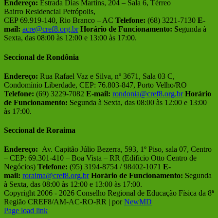
Endereço:
Estrada Dias Martins, 204 – Sala 6, Térreo
Bairro Residencial Petrópolis,
CEP 69.919-140, Rio Branco – AC
Telefone:
(68) 3221-7130
E-
mail:
acre@cref8.org.br
Horário de Funcionamento:
S
egunda à
Sexta, das 08:00 às 12:00 e 13:00 às 17:00.
Seccional de Rondônia
Endereço:
Rua Rafael Vaz e Silva, nº 3671, Sala 03 C,
Condomínio Liberdade, CEP: 76.803-847, Porto Velho/RO
Telefone:
(69) 3229-7082
E-mail:
rondonia@cref8.org.br
Horário
de Funcionamento:
S
egunda à Sexta, das 08:00 às 12:00 e 13:00
às 17:00.
Seccional de Roraima
Endereço:
Av. Capitão Júlio Bezerra, 593, 1º Piso, sala 07, Centro
– CEP: 69.301-410 – Boa Vista – RR (Edifício Otto Centro de
Negócios)
Telefone:
(95) 3194-8754 / 98402-1071
E-
mail:
roraima@cref8.org.br
Horário de Funcionamento:
S
egunda
à Sexta, das 08:00 às 12:00 e 13:00 às 17:00.
Copyright 2006 -
2026 Conselho Regional de Educação Física da 8ª
Região CREF8/AM-AC-RO-RR | por
NewMD
Facebook
Instagram
Page load link