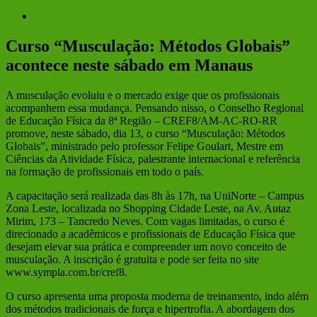
View
Larger
Image
Curso “Musculação: Métodos Globais”
acontece neste sábado em Manaus
A musculação evoluiu e o mercado exige que os profissionais
acompanhem essa mudança. Pensando nisso, o Conselho Regional
de Educação Física da 8ª Região – CREF8/AM-AC-RO-RR
promove, neste sábado, dia 13, o curso “Musculação: Métodos
Globais”, ministrado pelo professor Felipe Goulart, Mestre em
Ciências da Atividade Física, palestrante internacional e referência
na formação de profissionais em todo o país.
A capacitação será realizada das 8h às 17h, na UniNorte – Campus
Zona Leste, localizada no Shopping Cidade Leste, na Av. Autaz
Mirim, 173 – Tancredo Neves. Com vagas limitadas, o curso é
direcionado a acadêmicos e profissionais de Educação Física que
desejam elevar sua prática e compreender um novo conceito de
musculação. A inscrição é gratuita e pode ser feita no site
www.sympla.com.br/cref8.
O curso apresenta uma proposta moderna de treinamento, indo além
dos métodos tradicionais de força e hipertrofia. A abordagem dos