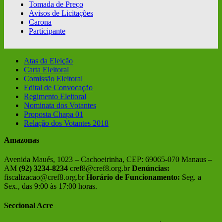
Tomada de Preço
Avisos de Licitações
Carona
Participante
Atas da Eleição
Carta Eleitoral
Comissão Eleitoral
Edital de Convocação
Regimento Eleitoral
Nominata dos Votantes
Proposta Chapa 01
Relação dos Votantes 2018
Amazonas
Avenida Maués, 1023 – Cachoeirinha, CEP: 69065-070 Manaus –
AM
(92) 3234-8234
cref8@cref8.org.br
Denúncias:
fiscalizacao@cref8.org.br
Horário de Funcionamento:
Seg. a
Sex., das 9:00 às 17:00 horas.
Seccional Acre