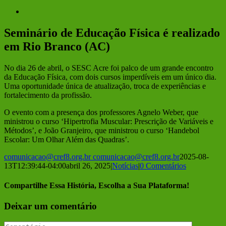
View
Larger
Image
Seminário de Educação Física é realizado
em Rio Branco (AC)
No dia 26 de abril, o SESC Acre foi palco de um grande encontro
da Educação Física, com dois cursos imperdíveis em um único dia.
Uma oportunidade única de atualização, troca de experiências e
fortalecimento da profissão.
O evento com a presença dos professores Agnelo Weber, que
ministrou o curso ‘Hipertrofia Muscular: Prescrição de Variáveis e
Métodos’, e João Granjeiro, que ministrou o curso ‘Handebol
Escolar: Um Olhar Além das Quadras’.
comunicacao@cref8.org.br
comunicacao@cref8.org.br
2025-08-
13T12:39:44-04:00
abril 26, 2025
|
Notícias
|
0 Comentários
Compartilhe Essa História, Escolha a Sua Plataforma!
Facebook
Twitter
Reddit
LinkedIn
Tumblr
Pinterest
Vk
E-
Deixar um comentário
mail
Comentário