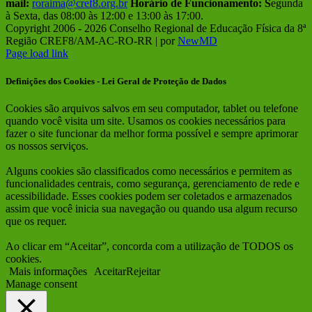
mail:
roraima@cref8.org.br
Horário de Funcionamento:
S
egunda
à Sexta, das 08:00 às 12:00 e 13:00 às 17:00.
Copyright 2006 -
2026 Conselho Regional de Educação Física da 8ª
Região CREF8/AM-AC-RO-RR | por
NewMD
Facebook
Instagram
Page load link
Definições dos Cookies - Lei Geral de Proteção de Dados
Cookies são arquivos salvos em seu computador, tablet ou telefone
quando você visita um site. Usamos os cookies necessários para
fazer o site funcionar da melhor forma possível e sempre aprimorar
os nossos serviços.
Alguns cookies são classificados como necessários e permitem as
funcionalidades centrais, como segurança, gerenciamento de rede e
acessibilidade. Esses cookies podem ser coletados e armazenados
assim que você inicia sua navegação ou quando usa algum recurso
que os requer.
Ao clicar em “Aceitar”, concorda com a utilização de TODOS os
cookies.
Mais informações
Aceitar
Rejeitar
Manage consent