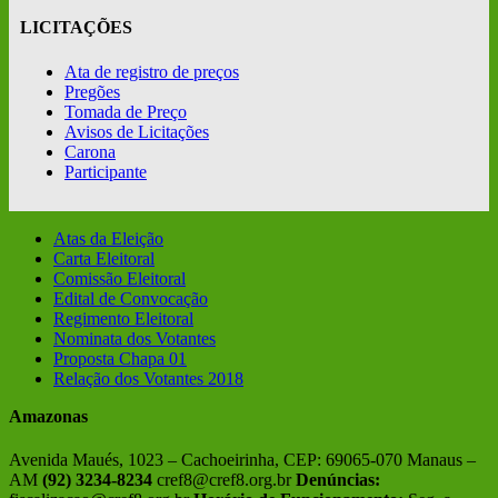
LICITAÇÕES
Ata de registro de preços
Pregões
Tomada de Preço
Avisos de Licitações
Carona
Participante
Atas da Eleição
Carta Eleitoral
Comissão Eleitoral
Edital de Convocação
Regimento Eleitoral
Nominata dos Votantes
Proposta Chapa 01
Relação dos Votantes 2018
Amazonas
Avenida Maués, 1023 – Cachoeirinha, CEP: 69065-070 Manaus –
AM
(92) 3234-8234
cref8@cref8.org.br
Denúncias: