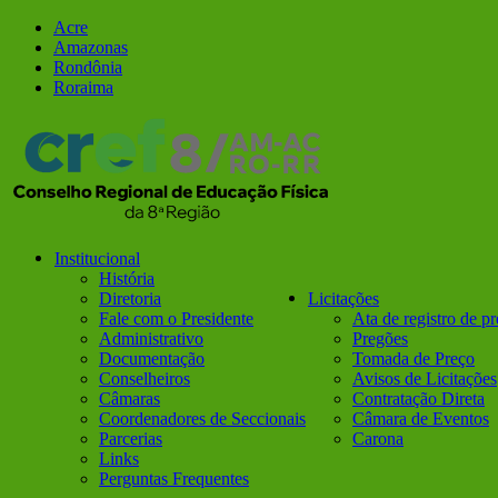
Ir
Facebook
Instagram
Acre
para
Amazonas
o
Rondônia
conteúdo
Roraima
Institucional
História
Diretoria
Licitações
Fale com o Presidente
Ata de registro de p
Administrativo
Pregões
Documentação
Tomada de Preço
Conselheiros
Avisos de Licitações
Câmaras
Contratação Direta
Coordenadores de Seccionais
Câmara de Eventos
Parcerias
Carona
Links
Perguntas Frequentes