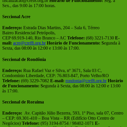
fiscalizacao@cref8.org.br
Horário de Funcionamento:
Seg. a
Sex., das 9:00 às 17:00 horas.
Seccional Acre
Endereço:
Estrada Dias Martins, 204 – Sala 6, Térreo
Bairro Residencial Petrópolis,
CEP 69.919-140, Rio Branco – AC
Telefone:
(68) 3221-7130
E-
mail:
acre@cref8.org.br
Horário de Funcionamento:
S
egunda à
Sexta, das 08:00 às 12:00 e 13:00 às 17:00.
Seccional de Rondônia
Endereço:
Rua Rafael Vaz e Silva, nº 3671, Sala 03 C,
Condomínio Liberdade, CEP: 76.803-847, Porto Velho/RO
Telefone:
(69) 3229-7082
E-mail:
rondonia@cref8.org.br
Horário
de Funcionamento:
S
egunda à Sexta, das 08:00 às 12:00 e 13:00
às 17:00.
Seccional de Roraima
Endereço:
Av. Capitão Júlio Bezerra, 593, 1º Piso, sala 07, Centro
– CEP: 69.301-410 – Boa Vista – RR (Edifício Otto Centro de
Negócios)
Telefone:
(95) 3194-8754 / 98402-1071
E-