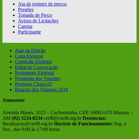
Ata de registro de preços
Pregões
Tomada de Preço
Avisos de Licitações
Carona
Participante
Atas da Eleição
Carta Eleitoral
Comissão Eleitoral
Edital de Convocação
Regimento Eleitoral
Nominata dos Votantes
Proposta Chapa 01
Relação dos Votantes 2018
Amazonas
Avenida Maués, 1023 – Cachoeirinha, CEP: 69065-070 Manaus –
AM
(92) 3234-8234
cref8@cref8.org.br
Denúncias:
fiscalizacao@cref8.org.br
Horário de Funcionamento:
Seg. a
Sex., das 9:00 às 17:00 horas.