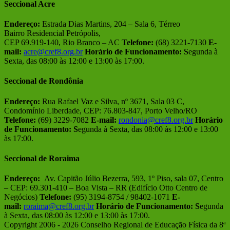
Seccional Acre
Endereço:
Estrada Dias Martins, 204 – Sala 6, Térreo
Bairro Residencial Petrópolis,
CEP 69.919-140, Rio Branco – AC
Telefone:
(68) 3221-7130
E-
mail:
acre@cref8.org.br
Horário de Funcionamento:
S
egunda à
Sexta, das 08:00 às 12:00 e 13:00 às 17:00.
Seccional de Rondônia
Endereço:
Rua Rafael Vaz e Silva, nº 3671, Sala 03 C,
Condomínio Liberdade, CEP: 76.803-847, Porto Velho/RO
Telefone:
(69) 3229-7082
E-mail:
rondonia@cref8.org.br
Horário
de Funcionamento:
S
egunda à Sexta, das 08:00 às 12:00 e 13:00
às 17:00.
Seccional de Roraima
Endereço:
Av. Capitão Júlio Bezerra, 593, 1º Piso, sala 07, Centro
– CEP: 69.301-410 – Boa Vista – RR (Edifício Otto Centro de
Negócios)
Telefone:
(95) 3194-8754 / 98402-1071
E-
mail:
roraima@cref8.org.br
Horário de Funcionamento:
S
egunda
à Sexta, das 08:00 às 12:00 e 13:00 às 17:00.
Copyright 2006 -
2026 Conselho Regional de Educação Física da 8ª