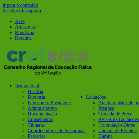
Ir para o conteúdo
Facebook
Instagram
Acre
Amazonas
Rondônia
Roraima
Institucional
História
Diretoria
Licitações
Fale com o Presidente
Ata de registro de p
Administrativo
Pregões
Documentação
Tomada de Preço
Conselheiros
Avisos de Licitações
Câmaras
Contratação Direta
Coordenadores de Seccionais
Câmara de Eventos
Parcerias
Carona