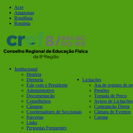
Ir
Facebook
Instagram
Acre
para
Amazonas
o
Rondônia
conteúdo
Roraima
Institucional
História
Diretoria
Licitações
Fale com o Presidente
Ata de registro de p
Administrativo
Pregões
Documentação
Tomada de Preço
Conselheiros
Avisos de Licitações
Câmaras
Contratação Direta
Coordenadores de Seccionais
Câmara de Eventos
Parcerias
Carona
Links
Perguntas Frequentes