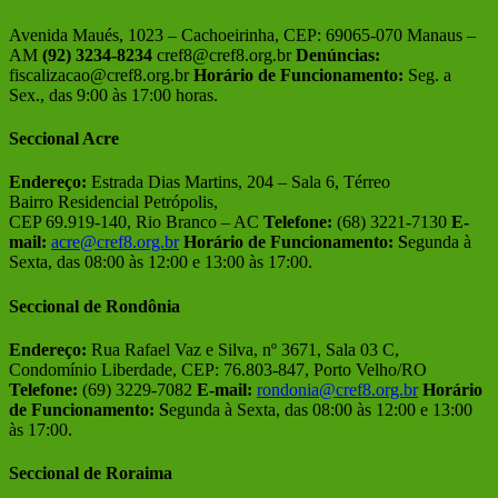
Avenida Maués, 1023 – Cachoeirinha, CEP: 69065-070 Manaus –
AM
(92) 3234-8234
cref8@cref8.org.br
Denúncias:
fiscalizacao@cref8.org.br
Horário de Funcionamento:
Seg. a
Sex., das 9:00 às 17:00 horas.
Seccional Acre
Endereço:
Estrada Dias Martins, 204 – Sala 6, Térreo
Bairro Residencial Petrópolis,
CEP 69.919-140, Rio Branco – AC
Telefone:
(68) 3221-7130
E-
mail:
acre@cref8.org.br
Horário de Funcionamento:
S
egunda à
Sexta, das 08:00 às 12:00 e 13:00 às 17:00.
Seccional de Rondônia
Endereço:
Rua Rafael Vaz e Silva, nº 3671, Sala 03 C,
Condomínio Liberdade, CEP: 76.803-847, Porto Velho/RO
Telefone:
(69) 3229-7082
E-mail:
rondonia@cref8.org.br
Horário
de Funcionamento:
S
egunda à Sexta, das 08:00 às 12:00 e 13:00
às 17:00.
Seccional de Roraima