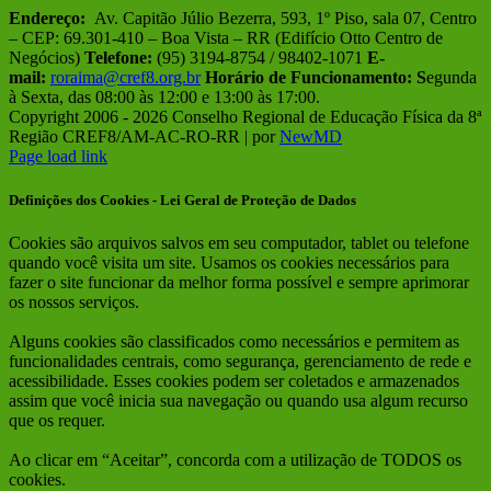
Endereço:
Av. Capitão Júlio Bezerra, 593, 1º Piso, sala 07, Centro
– CEP: 69.301-410 – Boa Vista – RR (Edifício Otto Centro de
Negócios)
Telefone:
(95) 3194-8754 / 98402-1071
E-
mail:
roraima@cref8.org.br
Horário de Funcionamento:
S
egunda
à Sexta, das 08:00 às 12:00 e 13:00 às 17:00.
Copyright 2006 -
2026 Conselho Regional de Educação Física da 8ª
Região CREF8/AM-AC-RO-RR | por
NewMD
Facebook
Instagram
Page load link
Definições dos Cookies - Lei Geral de Proteção de Dados
Cookies são arquivos salvos em seu computador, tablet ou telefone
quando você visita um site. Usamos os cookies necessários para
fazer o site funcionar da melhor forma possível e sempre aprimorar
os nossos serviços.
Alguns cookies são classificados como necessários e permitem as
funcionalidades centrais, como segurança, gerenciamento de rede e
acessibilidade. Esses cookies podem ser coletados e armazenados
assim que você inicia sua navegação ou quando usa algum recurso
que os requer.
Ao clicar em “Aceitar”, concorda com a utilização de TODOS os
cookies.