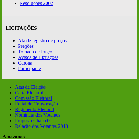
Resoluções 2002
LICITAÇÕES
Ata de registro de preços
Pregões
Tomada de Preço
Avisos de Licitações
Carona
Participante
Atas da Eleição
Carta Eleitoral
Comissão Eleitoral
Edital de Convocação
Regimento Eleitoral
Nominata dos Votantes
Proposta Chapa 01
Relação dos Votantes 2018
Amazonas