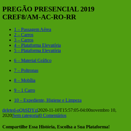
PREGÃO PRESENCIAL 2019
CREF8/AM-AC-RO-RR
1 – Passagem Aérea
2 – Carros
3 – Carros
4 – Plataforma Elevatória
5 – Plataforma Elevatória
6 – Material Gráfico
7 – Poltronas
8 – Mobília
9 – 1 Carro
10 – Expediente, Higiene e Limpeza
deleted-oQbSDYzl
2020-11-10T15:57:05-04:00
novembro 10,
2020
|
Sem categoria
|
0 Comentários
Compartilhe Essa História, Escolha a Sua Plataforma!