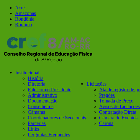
Ir
Facebook
Instagram
Acre
para
Amazonas
o
Rondônia
conteúdo
Roraima
Institucional
História
Diretoria
Licitações
Fale com o Presidente
Ata de registro de p
Administrativo
Pregões
Documentação
Tomada de Preço
Conselheiros
Avisos de Licitações
Câmaras
Contratação Direta
Coordenadores de Seccionais
Câmara de Eventos
Parcerias
Carona
Links
Perguntas Frequentes