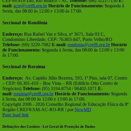
CEP 69.919-140, Rio Branco – AC
Telefone:
(68) 3221-7130
E-
mail:
acre@cref8.org.br
Horário de Funcionamento:
S
egunda à
Sexta, das 08:00 às 12:00 e 13:00 às 17:00.
Seccional de Rondônia
Endereço:
Rua Rafael Vaz e Silva, nº 3671, Sala 03 C,
Condomínio Liberdade, CEP: 76.803-847, Porto Velho/RO
Telefone:
(69) 3229-7082
E-mail:
rondonia@cref8.org.br
Horário
de Funcionamento:
S
egunda à Sexta, das 08:00 às 12:00 e 13:00
às 17:00.
Seccional de Roraima
Endereço:
Av. Capitão Júlio Bezerra, 593, 1º Piso, sala 07, Centro
– CEP: 69.301-410 – Boa Vista – RR (Edifício Otto Centro de
Negócios)
Telefone:
(95) 3194-8754 / 98402-1071
E-
mail:
roraima@cref8.org.br
Horário de Funcionamento:
S
egunda
à Sexta, das 08:00 às 12:00 e 13:00 às 17:00.
Copyright 2006 -
2026 Conselho Regional de Educação Física da 8ª
Região CREF8/AM-AC-RO-RR | por
NewMD
Facebook
Instagram
Page load link
Definições dos Cookies - Lei Geral de Proteção de Dados