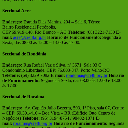
Seccional Acre
Endereço:
Estrada Dias Martins, 204 – Sala 6, Térreo
Bairro Residencial Petrópolis,
CEP 69.919-140, Rio Branco – AC
Telefone:
(68) 3221-7130
E-
mail:
acre@cref8.org.br
Horário de Funcionamento:
S
egunda à
Sexta, das 08:00 às 12:00 e 13:00 às 17:00.
Seccional de Rondônia
Endereço:
Rua Rafael Vaz e Silva, nº 3671, Sala 03 C,
Condomínio Liberdade, CEP: 76.803-847, Porto Velho/RO
Telefone:
(69) 3229-7082
E-mail:
rondonia@cref8.org.br
Horário
de Funcionamento:
S
egunda à Sexta, das 08:00 às 12:00 e 13:00
às 17:00.
Seccional de Roraima
Endereço:
Av. Capitão Júlio Bezerra, 593, 1º Piso, sala 07, Centro
– CEP: 69.301-410 – Boa Vista – RR (Edifício Otto Centro de
Negócios)
Telefone:
(95) 3194-8754 / 98402-1071
E-
mail:
roraima@cref8.org.br
Horário de Funcionamento:
S
egunda