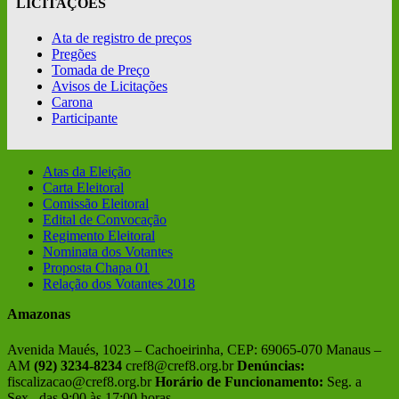
LICITAÇÕES
Ata de registro de preços
Pregões
Tomada de Preço
Avisos de Licitações
Carona
Participante
Atas da Eleição
Carta Eleitoral
Comissão Eleitoral
Edital de Convocação
Regimento Eleitoral
Nominata dos Votantes
Proposta Chapa 01
Relação dos Votantes 2018
Amazonas
Avenida Maués, 1023 – Cachoeirinha, CEP: 69065-070 Manaus –
AM
(92) 3234-8234
cref8@cref8.org.br
Denúncias:
fiscalizacao@cref8.org.br
Horário de Funcionamento:
Seg. a
Sex., das 9:00 às 17:00 horas.