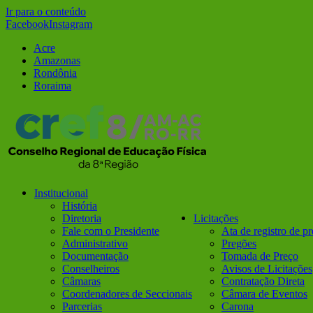
Ir para o conteúdo
Facebook
Instagram
Acre
Amazonas
Rondônia
Roraima
Institucional
História
Diretoria
Licitações
Fale com o Presidente
Ata de registro de p
Administrativo
Pregões
Documentação
Tomada de Preço
Conselheiros
Avisos de Licitações
Câmaras
Contratação Direta
Coordenadores de Seccionais
Câmara de Eventos
Parcerias
Carona