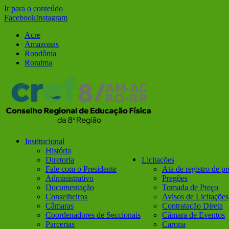
Ir para o conteúdo
Facebook
Instagram
Acre
Amazonas
Rondônia
Roraima
Institucional
História
Diretoria
Licitações
Fale com o Presidente
Ata de registro de p
Administrativo
Pregões
Documentação
Tomada de Preço
Conselheiros
Avisos de Licitações
Câmaras
Contratação Direta
Coordenadores de Seccionais
Câmara de Eventos
Parcerias
Carona