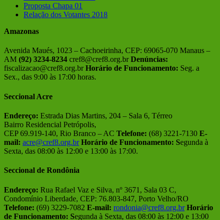
Proposta Chapa 01
Relação dos Votantes 2018
Amazonas
Avenida Maués, 1023 – Cachoeirinha, CEP: 69065-070 Manaus –
AM
(92) 3234-8234
cref8@cref8.org.br
Denúncias:
fiscalizacao@cref8.org.br
Horário de Funcionamento:
Seg. a
Sex., das 9:00 às 17:00 horas.
Seccional Acre
Endereço:
Estrada Dias Martins, 204 – Sala 6, Térreo
Bairro Residencial Petrópolis,
CEP 69.919-140, Rio Branco – AC
Telefone:
(68) 3221-7130
E-
mail:
acre@cref8.org.br
Horário de Funcionamento:
S
egunda à
Sexta, das 08:00 às 12:00 e 13:00 às 17:00.
Seccional de Rondônia
Endereço:
Rua Rafael Vaz e Silva, nº 3671, Sala 03 C,
Condomínio Liberdade, CEP: 76.803-847, Porto Velho/RO
Telefone:
(69) 3229-7082
E-mail:
rondonia@cref8.org.br
Horário
de Funcionamento:
S
egunda à Sexta, das 08:00 às 12:00 e 13:00