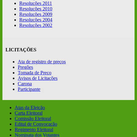
Resoluções 2011
Resoluções 2010
Resoluções 2009
Resoluções 2004
Resoluções 2002
LICITAÇÕES
Ata de registro de preços
Pregões
Tomada de Preço
Avisos de Licitações
Carona
Participante
Atas da Eleição
Carta Eleitoral
Comissão Eleitoral
Edital de Convocação
Regimento Eleitoral
Nominata dos Votantes