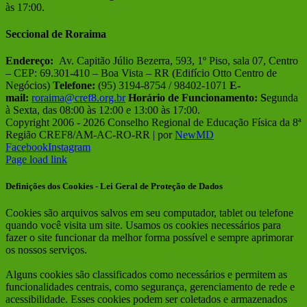
às 17:00.
Seccional de Roraima
Endereço:
Av. Capitão Júlio Bezerra, 593, 1º Piso, sala 07, Centro
– CEP: 69.301-410 – Boa Vista – RR (Edifício Otto Centro de
Negócios)
Telefone:
(95) 3194-8754 / 98402-1071
E-
mail:
roraima@cref8.org.br
Horário de Funcionamento:
S
egunda
à Sexta, das 08:00 às 12:00 e 13:00 às 17:00.
Copyright 2006 -
2026 Conselho Regional de Educação Física da 8ª
Região CREF8/AM-AC-RO-RR | por
NewMD
Facebook
Instagram
Page load link
Definições dos Cookies - Lei Geral de Proteção de Dados
Cookies são arquivos salvos em seu computador, tablet ou telefone
quando você visita um site. Usamos os cookies necessários para
fazer o site funcionar da melhor forma possível e sempre aprimorar
os nossos serviços.
Alguns cookies são classificados como necessários e permitem as
funcionalidades centrais, como segurança, gerenciamento de rede e
acessibilidade. Esses cookies podem ser coletados e armazenados