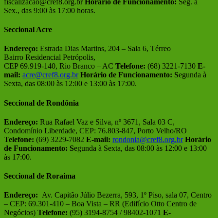
fiscalizacao@cref8.org.br
Horário de Funcionamento:
Seg. a
Sex., das 9:00 às 17:00 horas.
Seccional Acre
Endereço:
Estrada Dias Martins, 204 – Sala 6, Térreo
Bairro Residencial Petrópolis,
CEP 69.919-140, Rio Branco – AC
Telefone:
(68) 3221-7130
E-
mail:
acre@cref8.org.br
Horário de Funcionamento:
S
egunda à
Sexta, das 08:00 às 12:00 e 13:00 às 17:00.
Seccional de Rondônia
Endereço:
Rua Rafael Vaz e Silva, nº 3671, Sala 03 C,
Condomínio Liberdade, CEP: 76.803-847, Porto Velho/RO
Telefone:
(69) 3229-7082
E-mail:
rondonia@cref8.org.br
Horário
de Funcionamento:
S
egunda à Sexta, das 08:00 às 12:00 e 13:00
às 17:00.
Seccional de Roraima
Endereço:
Av. Capitão Júlio Bezerra, 593, 1º Piso, sala 07, Centro
– CEP: 69.301-410 – Boa Vista – RR (Edifício Otto Centro de
Negócios)
Telefone:
(95) 3194-8754 / 98402-1071
E-