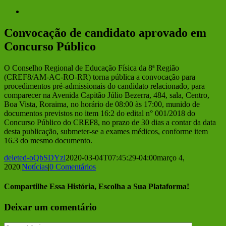
View
Larger
Image
Convocação de candidato aprovado em
Concurso Público
O Conselho Regional de Educação Física da 8ª Região
(CREF8/AM-AC-RO-RR) torna pública a convocação para
procedimentos pré-admissionais do candidato relacionado, para
comparecer na Avenida Capitão Júlio Bezerra, 484, sala, Centro,
Boa Vista, Roraima, no horário de 08:00 às 17:00, munido de
documentos previstos no item 16:2 do edital n° 001/2018 do
Concurso Público do CREF8, no prazo de 30 dias a contar da data
desta publicação, submeter-se a exames médicos, conforme item
16.3 do mesmo documento.
deleted-oQbSDYzl
2020-03-04T07:45:29-04:00
março 4,
2020
|
Notícias
|
0 Comentários
Compartilhe Essa História, Escolha a Sua Plataforma!
Facebook
Twitter
Reddit
LinkedIn
Tumblr
Pinterest
Vk
E-
Deixar um comentário
mail