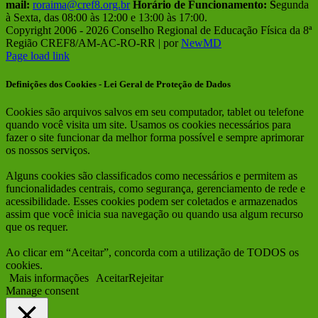
mail:
roraima@cref8.org.br
Horário de Funcionamento:
S
egunda
à Sexta, das 08:00 às 12:00 e 13:00 às 17:00.
Copyright 2006 -
2026 Conselho Regional de Educação Física da 8ª
Região CREF8/AM-AC-RO-RR | por
NewMD
Facebook
Instagram
Page load link
Definições dos Cookies - Lei Geral de Proteção de Dados
Cookies são arquivos salvos em seu computador, tablet ou telefone
quando você visita um site. Usamos os cookies necessários para
fazer o site funcionar da melhor forma possível e sempre aprimorar
os nossos serviços.
Alguns cookies são classificados como necessários e permitem as
funcionalidades centrais, como segurança, gerenciamento de rede e
acessibilidade. Esses cookies podem ser coletados e armazenados
assim que você inicia sua navegação ou quando usa algum recurso
que os requer.
Ao clicar em “Aceitar”, concorda com a utilização de TODOS os
cookies.
Mais informações
Aceitar
Rejeitar
Manage consent