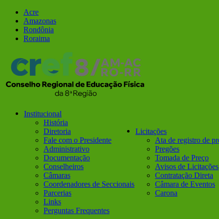
Ir
Facebook
Instagram
Acre
para
Amazonas
o
Rondônia
conteúdo
Roraima
Institucional
História
Diretoria
Licitações
Fale com o Presidente
Ata de registro de p
Administrativo
Pregões
Documentação
Tomada de Preço
Conselheiros
Avisos de Licitações
Câmaras
Contratação Direta
Coordenadores de Seccionais
Câmara de Eventos
Parcerias
Carona
Links
Perguntas Frequentes