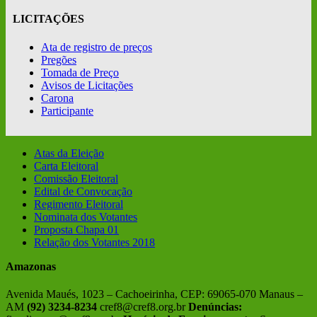
LICITAÇÕES
Ata de registro de preços
Pregões
Tomada de Preço
Avisos de Licitações
Carona
Participante
Atas da Eleição
Carta Eleitoral
Comissão Eleitoral
Edital de Convocação
Regimento Eleitoral
Nominata dos Votantes
Proposta Chapa 01
Relação dos Votantes 2018
Amazonas
Avenida Maués, 1023 – Cachoeirinha, CEP: 69065-070 Manaus –
AM
(92) 3234-8234
cref8@cref8.org.br
Denúncias: