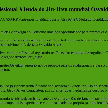
sional à lenda do Jiu-Jítsu mundial Osvald
O/RR) entregou na última quarta-feira (6) a Cédula de Identidade Pr
 atletas e enxerga no Conselho uma boa oportunidade para promover o e
s e sempre ressaltei a importância de se trabalhar também as partes cie
desenvolvimento”, destaca Osvaldo Alves.
ves como profissional registrado no Conselho é motivo de orgulho. “O
e legado irretocável”, disse.
re Osvaldo, surgirão novos projetos para os profissionais e para o Ji
pletou.
tsu ao passar em frente à tradicional academia Gracie, no Rio de Janeir
 e Jiu-Jitsu), Alves conquistou, aos 17 anos, duas medalhas de ouro no
ando técnicas de ambas as artes. De volta ao Rio de Janeiro com a bag
m tempo, mais experiente e com uma academia própria (a tradicional Ac