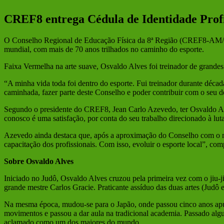
Larger
Image
CREF8 entrega Cédula de Identidade Profis
O Conselho Regional de Educação Física da 8ª Região (CREF8-AM/AC/R
mundial, com mais de 70 anos trilhados no caminho do esporte.
Faixa Vermelha na arte suave, Osvaldo Alves foi treinador de grandes
“A minha vida toda foi dentro do esporte. Fui treinador durante década
caminhada, fazer parte deste Conselho e poder contribuir com o seu 
Segundo o presidente do CREF8, Jean Carlo Azevedo, ter Osvaldo Al
conosco é uma satisfação, por conta do seu trabalho direcionado à luta 
Azevedo ainda destaca que, após a aproximação do Conselho com o mest
capacitação dos profissionais. Com isso, evoluir o esporte local”, com
Sobre Osvaldo Alves
Iniciado no Judô, Osvaldo Alves cruzou pela primeira vez com o jiu-ji
grande mestre Carlos Gracie. Praticante assíduo das duas artes (Judô
Na mesma época, mudou-se para o Japão, onde passou cinco anos apur
movimentos e passou a dar aula na tradicional academia. Passado algu
aclamado como um dos maiores do mundo.