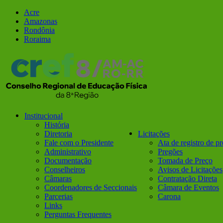
Ir
Facebook
Instagram
Acre
para
Amazonas
o
Rondônia
conteúdo
Roraima
Institucional
História
Diretoria
Licitações
Fale com o Presidente
Ata de registro de p
Administrativo
Pregões
Documentação
Tomada de Preço
Conselheiros
Avisos de Licitações
Câmaras
Contratação Direta
Coordenadores de Seccionais
Câmara de Eventos
Parcerias
Carona
Links
Perguntas Frequentes