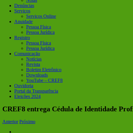
Notas
Denúncias
Serviços
Serviços Online
Anuidade
Pessoa Física
Pessoa Jurídica
Registro
Pessoa Física
Pessoa Jurídica
Comunicação
Notícias
Revista
Boletim Eletrônico
Downloads
YouTube – CREF8
Ouvidoria
Portal da Transparência
Eleições 2024
CREF8 entrega Cédula de Identidade Profis
Anterior
Próximo
View