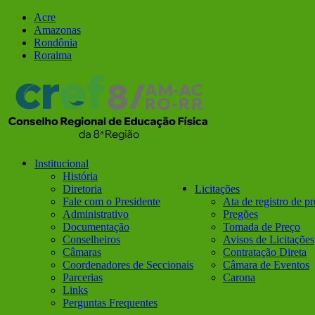
Ir
Facebook
Instagram
Acre
para
Amazonas
o
Rondônia
conteúdo
Roraima
Institucional
História
Diretoria
Licitações
Fale com o Presidente
Ata de registro de p
Administrativo
Pregões
Documentação
Tomada de Preço
Conselheiros
Avisos de Licitações
Câmaras
Contratação Direta
Coordenadores de Seccionais
Câmara de Eventos
Parcerias
Carona
Links
Perguntas Frequentes