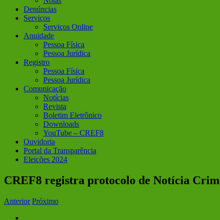
Notas
Denúncias
Serviços
Serviços Online
Anuidade
Pessoa Física
Pessoa Jurídica
Registro
Pessoa Física
Pessoa Jurídica
Comunicação
Notícias
Revista
Boletim Eletrônico
Downloads
YouTube – CREF8
Ouvidoria
Portal da Transparência
Eleições 2024
CREF8 registra protocolo de Notícia Crime
Anterior
Próximo
View