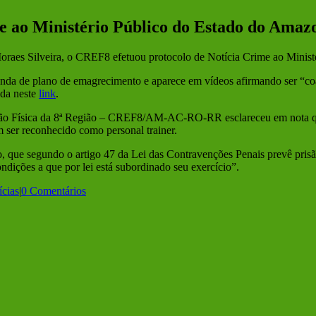
 ao Ministério Público do Estado do Amazon
 Moraes Silveira, o CREF8 efetuou protocolo de Notícia Crime ao Minis
nda de plano de emagrecimento e aparece em vídeos afirmando ser “coa
ida neste
link
.
ção Física da 8ª Região – CREF8/AM-AC-RO-RR esclareceu em nota qu
m ser reconhecido como personal trainer.
ão, que segundo o artigo 47 da Lei das Contravenções Penais prevê pris
dições a que por lei está subordinado seu exercício”.
ícias
|
0 Comentários