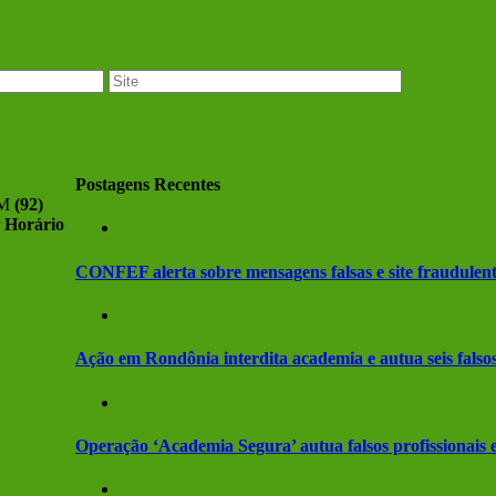
Postagens Recentes
AM
(92)
Horário
CONFEF alerta sobre mensagens falsas e site fraudule
Ação em Rondônia interdita academia e autua seis falsos
Operação ‘Academia Segura’ autua falsos profissionai