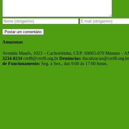
Amazonas
Avenida Maués, 1023 – Cachoeirinha, CEP: 69065-070 Manaus – 
3234-8234
cref8@cref8.org.br
Denúncias:
fiscalizacao@cref8.org.br
de Funcionamento:
Seg. a Sex., das 9:00 às 17:00 horas.