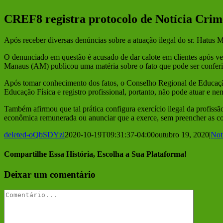
Larger
Image
CREF8 registra protocolo de Notícia Crime
Após receber diversas denúncias sobre a atuação ilegal do sr. Hatus
O denunciado em questão é acusado de dar calote em clientes após ve
Manaus (AM) publicou uma matéria sobre o fato que pode ser confer
Após tomar conhecimento dos fatos, o Conselho Regional de Educa
Educação Física e registro profissional, portanto, não pode atuar e ne
Também afirmou que tal prática configura exercício ilegal da profiss
econômica remunerada ou anunciar que a exerce, sem preencher as con
deleted-oQbSDYzl
2020-10-19T09:31:37-04:00
outubro 19, 2020
|
Not
Compartilhe Essa História, Escolha a Sua Plataforma!
Facebook
Twitter
Reddit
LinkedIn
Tumblr
Pinterest
Vk
E-
Deixar um comentário
mail
Comentário