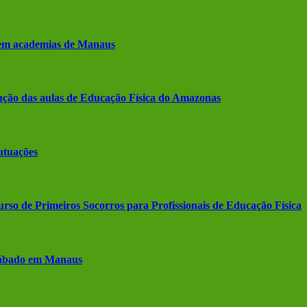
s em academias de Manaus
ção das aulas de Educação Física do Amazonas
utuações
o de Primeiros Socorros para Profissionais de Educação Física
 sábado em Manaus