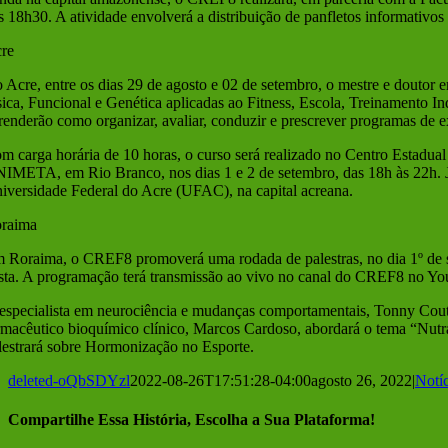
s 18h30. A atividade envolverá a distribuição de panfletos informativos p
re
 Acre, entre os dias 29 de agosto e 02 de setembro, o mestre e doutor 
sica, Funcional e Genética aplicadas ao Fitness, Escola, Treinamento Ind
renderão como organizar, avaliar, conduzir e prescrever programas de ex
m carga horária de 10 horas, o curso será realizado no Centro Estadu
IMETA, em Rio Branco, nos dias 1 e 2 de setembro, das 18h às 22h. Já 
iversidade Federal do Acre (UFAC), na capital acreana.
raima
 Roraima, o CREF8 promoverá uma rodada de palestras, no dia 1º de se
sta. A programação terá transmissão ao vivo no canal do CREF8 no Y
especialista em neurociência e mudanças comportamentais, Tonny Coutr
rmacêutico bioquímico clínico, Marcos Cardoso, abordará o tema “Nutra
lestrará sobre Hormonização no Esporte.
deleted-oQbSDYzl
2022-08-26T17:51:28-04:00
agosto 26, 2022
|
Notíc
Compartilhe Essa História, Escolha a Sua Plataforma!