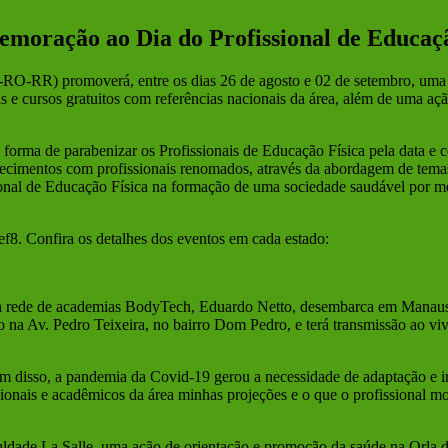
oração ao Dia do Profissional de Educaçã
O-RR) promoverá, entre os dias 26 de agosto e 02 de setembro, uma
as e cursos gratuitos com referências nacionais da área, além de uma a
ma de parabenizar os Profissionais de Educação Física pela data e cel
ecimentos com profissionais renomados, através da abordagem de temas a
sional de Educação Física na formação de uma sociedade saudável por 
ef8. Confira os detalhes dos eventos em cada estado:
 da rede de academias BodyTech, Eduardo Netto, desembarca em Manaus 
zado na Av. Pedro Teixeira, no bairro Dom Pedro, e terá transmissão ao 
lém disso, a pandemia da Covid-19 gerou a necessidade de adaptação e
sionais e acadêmicos da área minhas projeções e o que o profissional mod
dade La Salle, uma ação de orientação e promoção da saúde na Orla da 