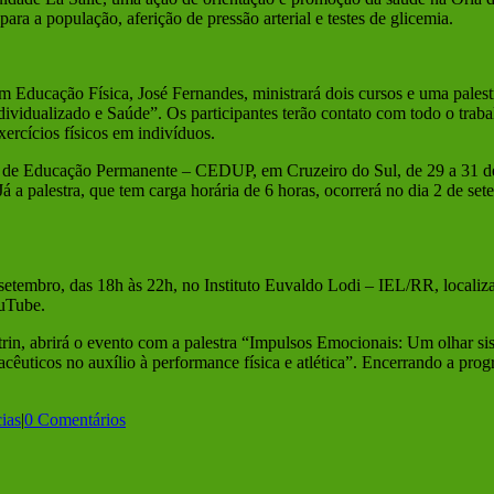
ara a população, aferição de pressão arterial e testes de glicemia.
em Educação Física, José Fernandes, ministrará dois cursos e uma pales
ividualizado e Saúde”. Os participantes terão contato com todo o trabalh
ercícios físicos em indivíduos.
al de Educação Permanente – CEDUP, em Cruzeiro do Sul, de 29 a 31 de
a palestra, que tem carga horária de 6 horas, ocorrerá no dia 2 de se
tembro, das 18h às 22h, no Instituto Euvaldo Lodi – IEL/RR, localiza
ouTube.
in, abrirá o evento com a palestra “Impulsos Emocionais: Um olhar si
cêuticos no auxílio à performance física e atlética”. Encerrando a pr
ias
|
0 Comentários