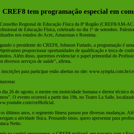
Larger
Image
CREF8 tem programação especial em comem
Conselho Regional de Educação Física da 8ª Região (CREF8/AM-AC-R
ofissional de Educação Física, celebrado no dia 1º de setembro. Palestr
alizados nos estados do Acre, Amazonas e Roraima.
gundo o presidente do CREF8, Johnson Furtado, a programação é uma for
bjetivamos proporcionar oportunidades de qualificação e troca de conh
atuitos. Além disso, queremos evidenciar o papel primordial do Profis
m diversos serviços de saúde”, afirma.
 inscrições para participar estão abertas no site: www.sympla.com.br/cr
azonas
 dia 26 de agosto, o mestre em motricidade humana e diretor técnico
tness”. O evento ocorrerá a partir das 19h, no Teatro La Salle, locali
w.youtube.com/cref8oficial.
os últimos anos, o segmento fitness passou por diversas mudanças. A
xergam a atividade física. Pensando nisso, quero apresentar para profis
staca Netto.
nda na capital amazonense, o CREF8 realizará, em parceria com a Facul