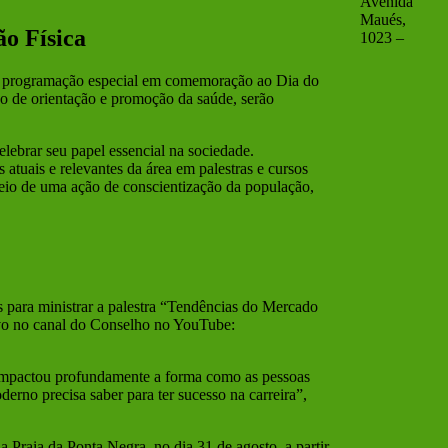
Avenida
Maués,
o Física
1023 –
 programação especial em comemoração ao Dia do
ção de orientação e promoção da saúde, serão
ebrar seu papel essencial na sociedade.
tuais e relevantes da área em palestras e cursos
meio de uma ação de conscientização da população,
para ministrar a palestra “Tendências do Mercado
vivo no canal do Conselho no YouTube:
 impactou profundamente a forma como as pessoas
erno precisa saber para ter sucesso na carreira”,
Praia da Ponta Negra, no dia 31 de agosto, a partir