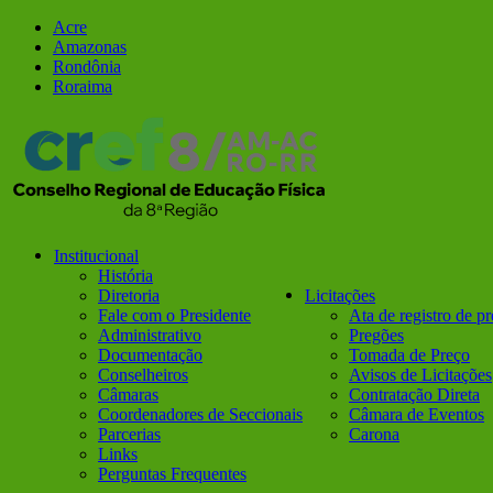
Ir
Facebook
Instagram
Acre
para
Amazonas
o
Rondônia
conteúdo
Roraima
Institucional
História
Diretoria
Licitações
Fale com o Presidente
Ata de registro de p
Administrativo
Pregões
Documentação
Tomada de Preço
Conselheiros
Avisos de Licitações
Câmaras
Contratação Direta
Coordenadores de Seccionais
Câmara de Eventos
Parcerias
Carona
Links
Perguntas Frequentes