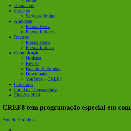
Notas
Denúncias
Serviços
Serviços Online
Anuidade
Pessoa Física
Pessoa Jurídica
Registro
Pessoa Física
Pessoa Jurídica
Comunicação
Notícias
Revista
Boletim Eletrônico
Downloads
YouTube – CREF8
Ouvidoria
Portal da Transparência
Eleições 2024
CREF8 tem programação especial em comem
Anterior
Próximo
View