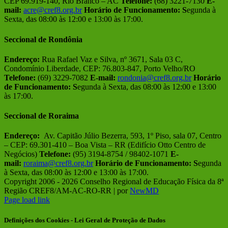
CEP 69.919-140, Rio Branco – AC
Telefone:
(68) 3221-7130
E-
mail:
acre@cref8.org.br
Horário de Funcionamento:
S
egunda à
Sexta, das 08:00 às 12:00 e 13:00 às 17:00.
Seccional de Rondônia
Endereço:
Rua Rafael Vaz e Silva, nº 3671, Sala 03 C,
Condomínio Liberdade, CEP: 76.803-847, Porto Velho/RO
Telefone:
(69) 3229-7082
E-mail:
rondonia@cref8.org.br
Horário
de Funcionamento:
S
egunda à Sexta, das 08:00 às 12:00 e 13:00
às 17:00.
Seccional de Roraima
Endereço:
Av. Capitão Júlio Bezerra, 593, 1º Piso, sala 07, Centro
– CEP: 69.301-410 – Boa Vista – RR (Edifício Otto Centro de
Negócios)
Telefone:
(95) 3194-8754 / 98402-1071
E-
mail:
roraima@cref8.org.br
Horário de Funcionamento:
S
egunda
à Sexta, das 08:00 às 12:00 e 13:00 às 17:00.
Copyright 2006 -
2026 Conselho Regional de Educação Física da 8ª
Região CREF8/AM-AC-RO-RR | por
NewMD
Facebook
Instagram
Page load link
Definições dos Cookies - Lei Geral de Proteção de Dados