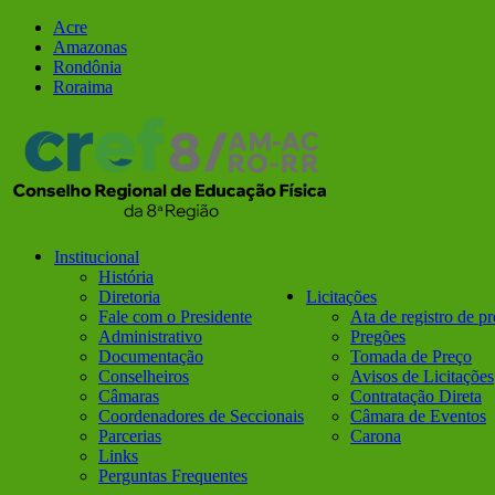
Ir
Facebook
Instagram
Acre
para
Amazonas
o
Rondônia
conteúdo
Roraima
Institucional
História
Diretoria
Licitações
Fale com o Presidente
Ata de registro de p
Administrativo
Pregões
Documentação
Tomada de Preço
Conselheiros
Avisos de Licitações
Câmaras
Contratação Direta
Coordenadores de Seccionais
Câmara de Eventos
Parcerias
Carona
Links
Perguntas Frequentes