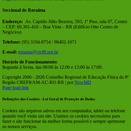
Seccional de Roraima
Endereço:
Av. Capitão Júlio Bezerra, 593, 1º Piso, sala 07, Centro
– CEP: 69.301-410 – Boa Vista – RR (Edifício Otto Centro de
Negócios)
Telefone:
(95) 3194-8754 / 98402-1071
E-mail:
roraima@cref8.org.br
Horário de Funcionamento:
S
egunda à Sexta, das 08:00 às 12:00 e 13:00 às 17:00.
Copyright 2006 -
2026 Conselho Regional de Educação Física da 8ª
Região CREF8/AM-AC-RO-RR | por
NewMD
Facebook
Instagram
Page load link
Definições dos Cookies - Lei Geral de Proteção de Dados
Cookies são arquivos salvos em seu computador, tablet ou telefone
quando você visita um site. Usamos os cookies necessários para
fazer o site funcionar da melhor forma possível e sempre aprimorar
os nossos serviços.