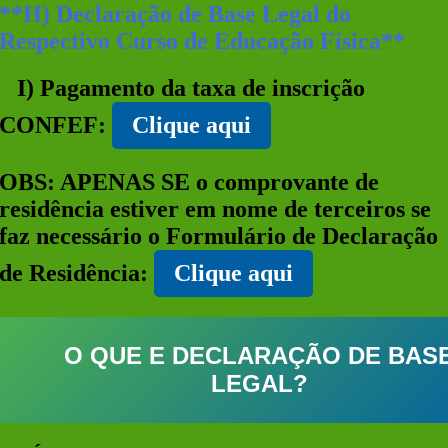
**H) Declaração de Base Legal do
Respectivo Curso de Educação Física**
I
)
Pagamento da taxa de inscrição
CONFEF
:
Clique aqui
OBS: APENAS SE
o comprovante de
residência estiver em nome de terceiros se
faz necessário o
Formulário de Declaração
de Residência
:
Clique aqui
O QUE E DECLARAÇÃO DE BAS
LEGAL?