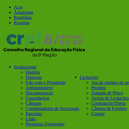
Ir
Facebook
Instagram
Acre
para
Amazonas
o
Rondônia
conteúdo
Roraima
Institucional
História
Diretoria
Licitações
Fale com o Presidente
Ata de registro de p
Administrativo
Pregões
Documentação
Tomada de Preço
Conselheiros
Avisos de Licitações
Câmaras
Contratação Direta
Coordenadores de Seccionais
Câmara de Eventos
Parcerias
Carona
Links
Perguntas Frequentes