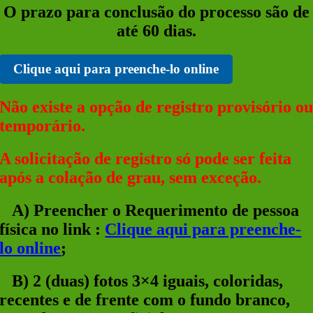
O prazo para conclusão do processo são de
até 60 dias.
Clique aqui para preenche-lo online
Não existe a opção de registro provisório o
temporário.
A solicitação de registro só pode ser feita
após a colação de grau, sem exceção.
A)
Preencher o Requerimento de pessoa
física no link
:
Clique aqui para preenche-
lo online
;
B
)
2 (duas) fotos 3×4 iguais, coloridas,
recentes e de frente com o fundo branco,